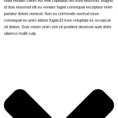
nulla veniam cillum est velit cupidatat nisi irure eiusmod. Magna
id duis eiusmod elit eu veniam fugiat consequat excepteur enim
pariatur dolore nostrud. Non eu commodo nostrud esse
consequat eu anim labore fugiat.Et irure voluptate ex occaecat
sit dolore. Duis minim enim sint sit proident deserunt aute dolor
ullamco mollit culp.