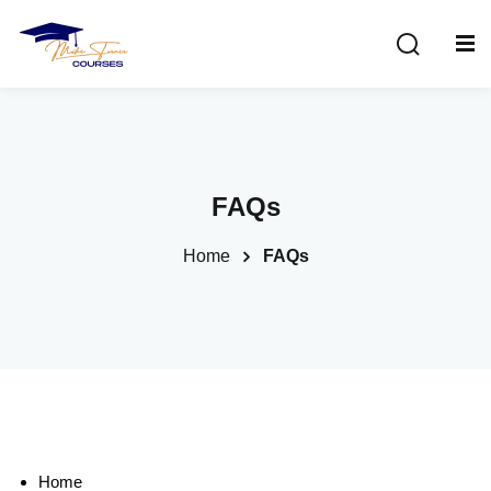
Sign in
Sign up
Sign in
Don’t have an account?
Sign up
FAQs
Home
FAQs
Lost your password?
Remember me
Home